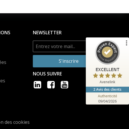
%
100
EXCELLENT
Recommandé sur
ProvenExpert.com
5.00
/
4.90
IONS
NEWSLETTER
2
Avis sur ProvenExpert.com
Voir le profil
S'inscrire
ées
Créez votre propre sceau maintenant
EXCELLENT
e
NOUS SUIVRE
Anonyme
ces
5.00
Avenelink
Excellente prise en charge, écoute et
2
Avis des clients
professionnalisme. Notre entreprise
remercie en particulier le technic...
Authenticité
09/04/2026
on des cookies