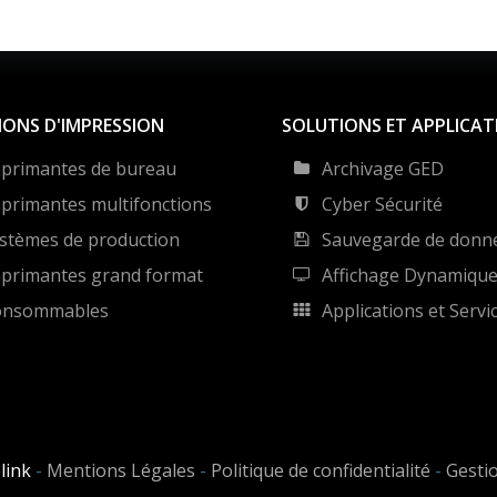
IONS D'IMPRESSION
SOLUTIONS ET APPLICAT
primantes de bureau
Archivage GED
primantes multifonctions
Cyber Sécurité
stèmes de production
Sauvegarde de donn
primantes grand format
Affichage Dynamiqu
onsommables
Applications et Servi
link
-
Mentions Légales
-
Politique de confidentialité
-
Gesti