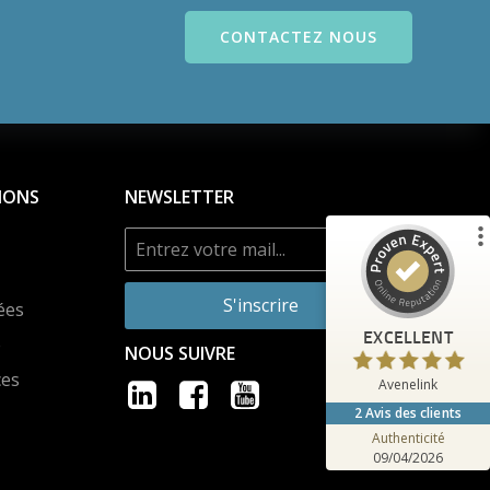
Commentaires et expériences des clients pour
CONTACTEZ NOUS
Avenelink
%
100
EXCELLENT
Recommandé sur
ProvenExpert.com
5.00
/
4.90
IONS
NEWSLETTER
2
Avis sur ProvenExpert.com
Voir le profil
S'inscrire
ées
Créez votre propre sceau maintenant
EXCELLENT
e
NOUS SUIVRE
Anonyme
ces
5.00
Avenelink
Excellente prise en charge, écoute et
2
Avis des clients
professionnalisme. Notre entreprise
remercie en particulier le technic...
Authenticité
09/04/2026