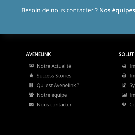
Besoin de nous contacter ?
Nos équipes
AVENELINK
SOLUT
Notre Actualité
Im
Success Stories
Im
Qui est Avenelink ?
Sy
Notre équipe
Im
Nous contacter
C