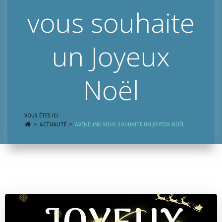
vous souhaite
un Joyeux
Noël
VOUS ÊTES ICI :
ACTUALITÉ
AVENELINK VOUS SOUHAITE UN JOYEUX NOËL